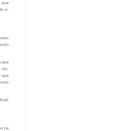
, que
de e-
dadas
ación
n que
 etc.
y que
entes
al:
mo he