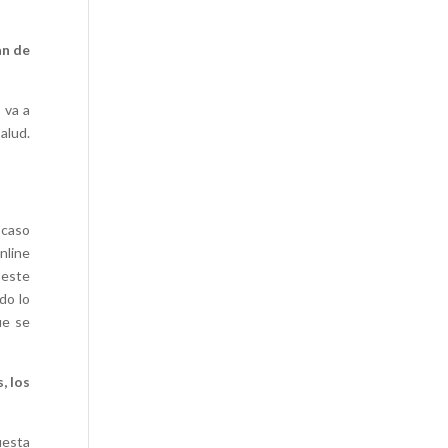
an de
 va a
alud.
 caso
nline
 este
do lo
ue se
, los
uesta