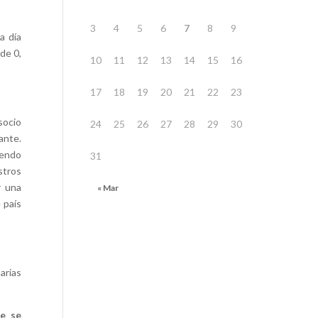
3
4
5
6
7
8
9
a día
de 0,
10
11
12
13
14
15
16
17
18
19
20
21
22
23
socio
24
25
26
27
28
29
30
ante.
iendo
31
stros
r una
« Mar
 país
arias
ue se