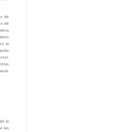
as de
to de
marca
zamos
os la
cando
ctor.
otras
acia.
de la
e las