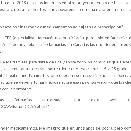
a. En este 2018 estamos inmersos en otro proyecto dentro de Blisterfar
uestra cartera de clientes, que apoyaremos con una plataforma propia 
la venta por Internet de medicamentos no sujetos a prescripción?
FP (especialidad farmacéutica publicitaria), pero sólo en farmacias 
 A día de hoy sólo son 10 farmacias en Canarias las que tienen autoriz
b.
que los tramites para darse de alta y sobre todo los controles que tiene
d, la temperatura de transporte (tiene que estar entre 15 y 25 grados),
ta ilegal de medicamentos, que deberían ser prescritos por el médico, 
so que se debería tomar medidas sobre esas páginas webs y que los cli
 con la normativa.
as farmacias autorizadas por esta web ofici
c/CCAA/listadoCCAA.xhtml”
vender medicamentos. Me imagino que en unos años se podrá, pero co