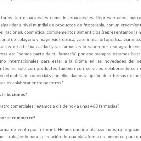
atorios tanto nacionales como internacionales. Representamos marc
ga líder a nivel mundial de productos de fitoterapia, con un crecimien
el nacional), cosmética, complementos alimenticios (representamos la 
acional de colágeno y magnesio), óptica, veterinaria, ortopedia… Garanti
tos de altísima calidad y las farmacias lo saben por eso agradecem
resa es: “somos parte de tu farmacia”, por eso siempre estamos bus
omo internacionales para estar a la última en las novedades del se
ientes no solo con productos también con servicios colaborando con 
l mobiliario comercial y con ellos damos la opción de reformas de farm
ias es colaborar entre nosotros”.
istribuciones?
cuatro comerciales llegamos a día de hoy a unas 460 farmacias”.
, por e-commerce?
orma de venta por Internet. Hemos querido afianzar nuestro negocio 
amos trabajando para la creación de una plataforma e-commerce para qu