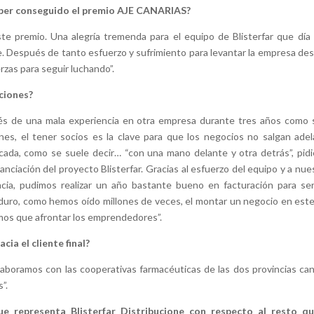
haber conseguido el premio AJE CANARIAS?
te premio. Una alegría tremenda para el equipo de Blisterfar que día 
. Después de tanto esfuerzo y sufrimiento para levantar la empresa des
rzas para seguir luchando”.
uciones?
és de una mala experiencia en otra empresa durante tres años como 
s, el tener socios es la clave para que los negocios no salgan adel
ada, como se suele decir… “con una mano delante y otra detrás”, pid
anciación del proyecto Blisterfar. Gracias al esfuerzo del equipo y a nue
cia, pudimos realizar un año bastante bueno en facturación para se
duro, como hemos oído millones de veces, el montar un negocio en este
emos que afrontar los emprendedores”.
cia el cliente final?
laboramos con las cooperativas farmacéuticas de las dos provincias can
”.
e representa Blisterfar Distribucione con respecto al resto q