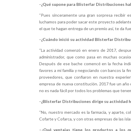
-¿Qué supone para Blisterfar Distribuciones 
“Pues sinceramente una gran sorpresa recibir es
luchamos para poder sacar este proyecto adelante
el que te hagan entrega de un premio así, te da fue
-¿Cuándo inició su actividad Blisterfar Distrib
“La actividad comenzó en enero de 2017, despu
administrador, que como pasa en muchas ocasione
Después de ese bache comencé en la fecha indic
favores a mi familia y negociando con bancos la fin
proveedores, que confiaron en nuestra experien
empresa de nueva constitución. 2017 fue un año 
no es nada fácil por todos los problemas que ten
-¿Blisterfar Distribuciones dirige su actividad ha
“No, nuestro mercado es la farmacia, y aparte, co
Cofarte y Cofarca, y con otras empresas de las islas
–
¿Qué ventajas tiene los productos a los qu