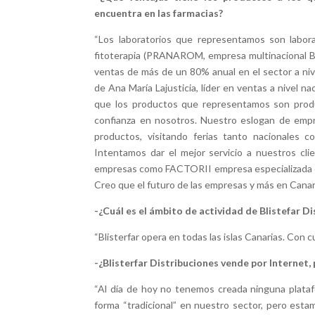
encuentra en las farmacias?
“Los laboratorios que representamos son labor
fitoterapia (PRANAROM, empresa multinacional Bel
ventas de más de un 80% anual en el sector a niv
de Ana María Lajusticia, líder en ventas a nivel n
que los productos que representamos son produc
confianza en nosotros. Nuestro eslogan de emp
productos, visitando ferias tanto nacionales c
Intentamos dar el mejor servicio a nuestros cl
empresas como FACTORII empresa especializada en e
Creo que el futuro de las empresas y más en Canar
-¿Cuál es el ámbito de actividad de Blistefar D
“Blisterfar opera en todas las islas Canarias. Con 
-¿Blisterfar Distribuciones vende por Internet
“Al día de hoy no tenemos creada ninguna plataf
forma “tradicional” en nuestro sector, pero est