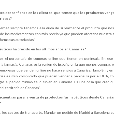
e desconfianza en los clientes, que temen que los productos veng
rictos?
ternet siempre tenemos esa duda de si realmente el producto que nos
o de los medicamentos con más recelo ya que pueden afectar a nuestra s
farmacias autorizadas”.
uticos ha crecido en los últimos años en Canarias?
os el porcentaje de compras online que tienen en península. En ese
r a la farmacia. Canarias es la región de España en la que menos compras o
 empresas que venden online no hacen envíos a Canarias. También y en
arias es muy complicado que puedan vender a península por el DUA, to
egas al pedido mínimo te lo sirven en Canarias. Es una cosa que creo q
el territorio de Canarias”.
encuentran para la venta de productos farmacéuticos desde Canarias
?
, los costes de transporte. Mandar un pedido de Madrid a Barcelona c