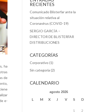
RECIENTES
Comunicado Blisterfar ante la
situación relativa al
Coronavirus (COVID-19)
SERGIO GARCÍA –
DIRECTOR DE BLISTERFAR
DISTRIBUCIONES
CATEGORÍAS
Corporativo
(1)
s, ha
Sin categoría
(2)
otras
as de
CALENDARIO
ento,
tiene
agosto 2026
lizar
L
M
X
J
V
S
D
de e-
1
2