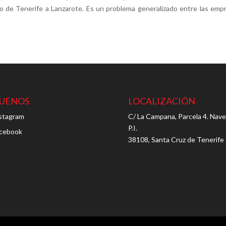
 de Tenerife a Lanzarote. Es un problema generalizado entre las emp
GUENOS
LOCALIZACIÓN
stagram
C/ La Campana, Parcela 4. Nave
P.I.
cebook
38108, Santa Cruz de Tenerife