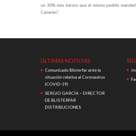
un 30% más barato que el mismo pedido mandarlo
Canarias”.
ÚLTIMAS NOTICIAS
SÍ
Comunicado Blisterfar ante la
In
situación relativa al Coronavirus
Fa
(COVID-19)
SERGIO GARCÍA – DIRECTOR
DE BLISTERFAR
DISTRIBUCIONES