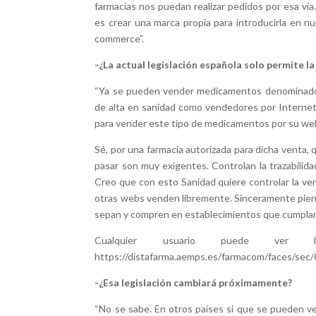
farmacias nos puedan realizar pedidos por esa ví
es crear una marca propia para introducirla en n
commerce”.
-¿La actual legislación española solo permite 
“Ya se pueden vender medicamentos denominados E
de alta en sanidad como vendedores por Internet.
para vender este tipo de medicamentos por su we
Sé, por una farmacia autorizada para dicha venta, 
pasar son muy exigentes. Controlan la trazabilida
Creo que con esto Sanidad quiere controlar la ven
otras webs venden libremente. Sinceramente pien
sepan y compren en establecimientos que cumplan
Cualquier usuario puede ver l
https://distafarma.aemps.es/farmacom/faces/se
-¿Esa legislación cambiará próximamente?
“No se sabe. En otros países si que se pueden 